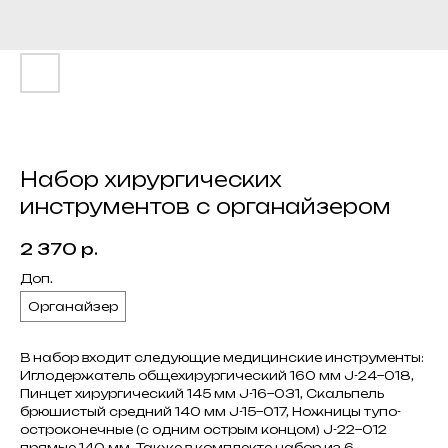
Набор хирургических
инструментов с органайзером
2 370
р.
Доп.
Органайзер
В набор входит следующие медицинские инструменты:
Иглодержатель общехирургический 160 мм J-24−018,
Пинцет хирургический 145 мм J-16−031, Скальпель
брюшистый средний 140 мм J-15−017, Ножницы тупо-
остроконечные (с одним острым концом) J-22−012
прямые 140 мм. Также в комплекте набор из 6