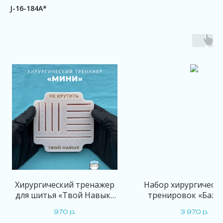
J-16-184A*
Хирургический тренажер
Набор хирургически
для шитья «Твой Навык»
тренировок «Базо
Мини
970
р.
3 970
р.