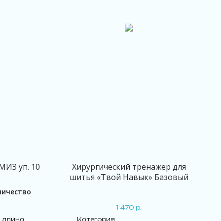
МИЗ уп. 10
Хирургический тренажер для
шитья «Твой Навык» Базовый
личество
1 470
р.
и длина
Категория