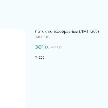
Лоток почкообразный (ЛМП-200)
SKU:
103
р.
381
419
р.
T-200