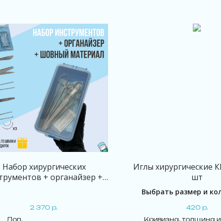
Набор хирургических
Иглы хирургические К
трументов + органайзер +
шт
шовный материал
Выбрать размер и ко
2 370
р.
420
р.
Доп.
Кривизна, толщина 