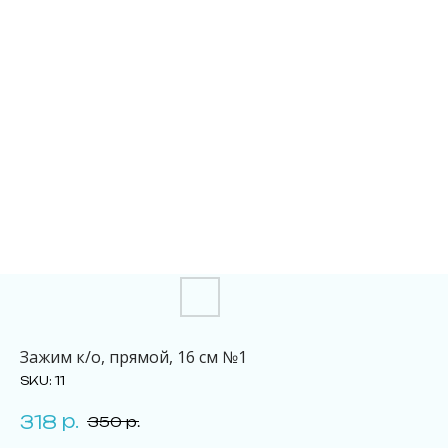
Зажим к/о, прямой, 16 см №1
SKU:
11
р.
318
350
р.