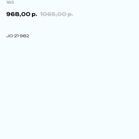
185
968,00
р.
1065,00
р.
JO-21-982