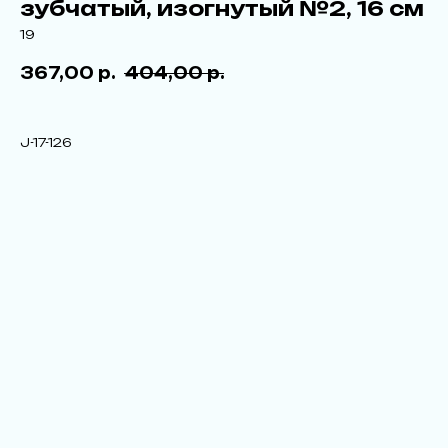
зубчатый, изогнутый №2, 16 см
19
367,00
р.
404,00
р.
J-17-126