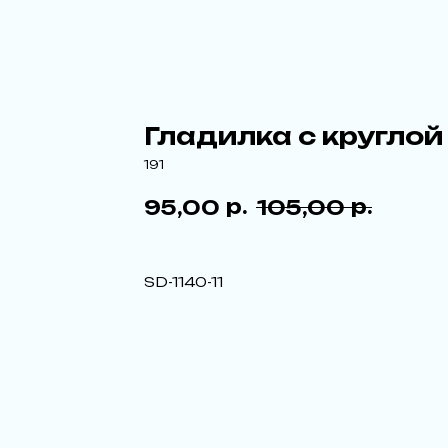
Гладилка с круглой
191
р.
р.
95,00
105,00
SD-1140-11