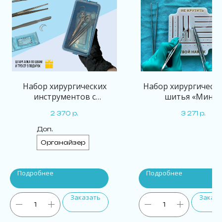
Набор хирургических
Набор хирургически
инструментов с
шитья «Мини»
органайзером
2 370
р.
3 271
р.
Доп.
Органайзер
Подробнее
Подробнее
Заказать
Заказа