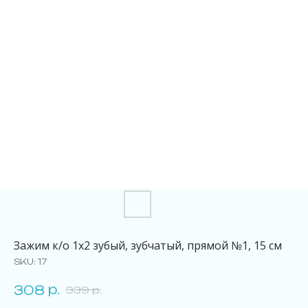
Зажим к/о 1х2 зубый, зубчатый, прямой №1, 15 см
SKU:
17
р.
308
339
р.