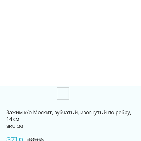
Зажим к/о Москит, зубчатый, изогнутый по ребру,
14 см
SKU:
26
р.
371
408
р.