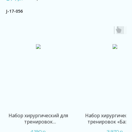
J-17-056
Набор хирургический для
Набор хирургически
тренировок
тренировок «Базо
«Расширенный»
4 190
р.
3 970
р.